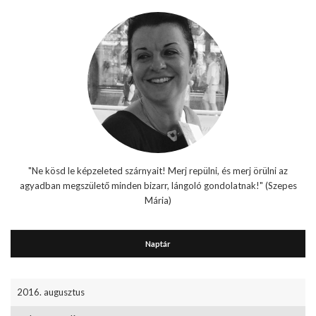
"Ne kösd le képzeleted szárnyait! Merj repülni, és merj örülni az
agyadban megszülető minden bizarr, lángoló gondolatnak!" (Szepes
Mária)
Naptár
2016. augusztus