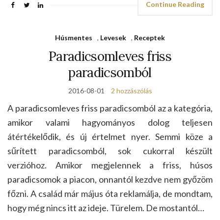
Continue Reading
Húsmentes
,
Levesek
,
Receptek
Paradicsomleves friss
paradicsomból
2016-08-01
2 hozzászólás
A paradicsomleves friss paradicsomból az a kategória,
amikor valami hagyományos dolog teljesen
átértékelődik, és új értelmet nyer. Semmi köze a
sűrített paradicsomból, sok cukorral készült
verzióhoz. Amikor megjelennek a friss, húsos
paradicsomok a piacon, onnantól kezdve nem győzöm
főzni. A család már május óta reklamálja, de mondtam,
hogy még nincs itt az ideje. Türelem. De mostantól…