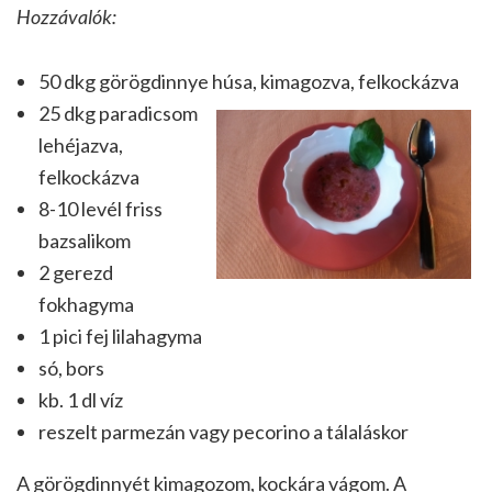
Hozzávalók:
50 dkg görögdinnye húsa, kimagozva, felkockázva
25 dkg paradicsom
lehéjazva,
felkockázva
8-10 levél friss
bazsalikom
2 gerezd
fokhagyma
1 pici fej lilahagyma
só, bors
kb. 1 dl víz
reszelt parmezán vagy pecorino a tálaláskor
A görögdinnyét kimagozom, kockára vágom. A