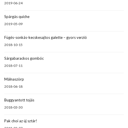
2019-06-24
Spárgás quiche
2019-05-09
Fügés-sonkás-kecskesajtos galette – gyors verzió
2018-10-15
Sárgabarackos gombóc
2018-07-11
Málnaszörp
2018-06-18
Buggyantott tojás
2018-03-30
Pak choi az új sztár!