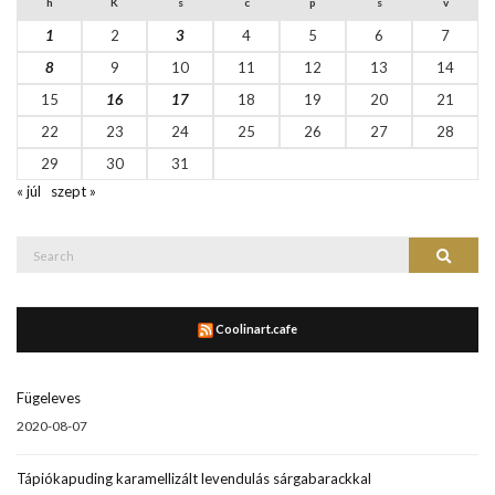
h
K
s
c
p
s
v
1
2
3
4
5
6
7
8
9
10
11
12
13
14
15
16
17
18
19
20
21
22
23
24
25
26
27
28
29
30
31
« júl
szept »
Search
Search
for:
Coolinart.cafe
Fügeleves
2020-08-07
Tápiókapuding karamellizált levendulás sárgabarackkal