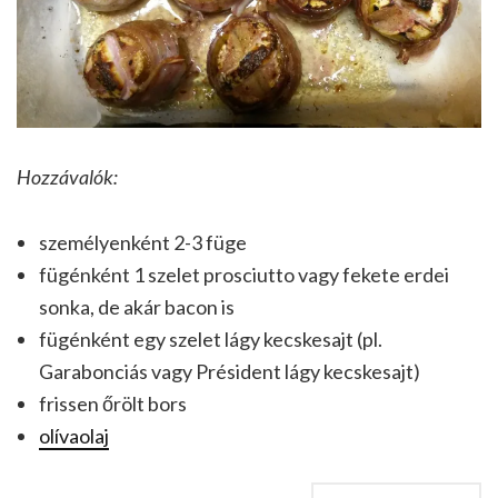
Hozzávalók:
személyenként 2-3 füge
fügénként 1 szelet prosciutto vagy fekete erdei
sonka, de akár bacon is
fügénként egy szelet lágy kecskesajt (pl.
Garabonciás vagy Président lágy kecskesajt)
frissen őrölt bors
olívaolaj