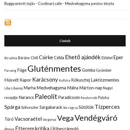
Buggyantott tojás - Coolinart.cafe
-
Medvehagyma pestos tészta
Cimkék
Ehető ajándék
Csirke
Eper
Cékla
Bárány
Chili
Előétel
Birsalma
Gluténmentes
Füge
Gomba
Gyömbér
Farsang
Karácsony
Húsvét
Laktózmentes
Kapor
Kókusztej
Kultúra
Medvehagyma
Marha
Málna
Márton-nap
Nagyi
Liba
Libamáj
Paleolit
Narancs
Paradicsom
receptje
Pulyka
Paszternák
Tízperces
Spárga
Sárgabarack
Sütőtök
Szilveszter
Sós rágcsa
Vendégváró
Vega
Vacsoraétel
Túró
Vargánya
Étterem kritika
Útibeszámoló
Áfonya