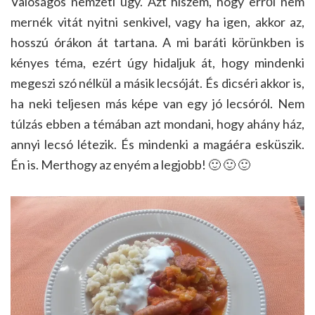
Valóságos nemzeti ügy. Azt hiszem, hogy erről nem
mernék vitát nyitni senkivel, vagy ha igen, akkor az,
hosszú órákon át tartana. A mi baráti körünkben is
kényes téma, ezért úgy hidaljuk át, hogy mindenki
megeszi szó nélkül a másik lecsóját. És dicséri akkor is,
ha neki teljesen más képe van egy jó lecsóról. Nem
túlzás ebben a témában azt mondani, hogy ahány ház,
annyi lecsó létezik. És mindenki a magáéra esküszik.
Én is. Merthogy az enyém a legjobb! 🙂 🙂 🙂