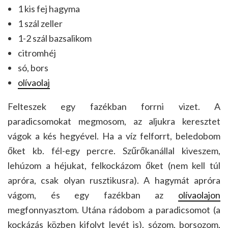
1 kis fej hagyma
1 szál zeller
1-2 szál bazsalikom
citromhéj
só, bors
olívaolaj
Felteszek egy fazékban forrni vizet. A
paradicsomokat megmosom, az aljukra keresztet
vágok a kés hegyével. Ha a víz felforrt, beledobom
őket kb. fél-egy percre. Szűrőkanállal kiveszem,
lehúzom a héjukat, felkockázom őket (nem kell túl
apróra, csak olyan rusztikusra). A hagymát apróra
vágom, és egy fazékban az
olívaolajon
megfonnyasztom. Utána rádobom a paradicsomot (a
kockázás közben kifolyt levét is), sózom, borsozom,