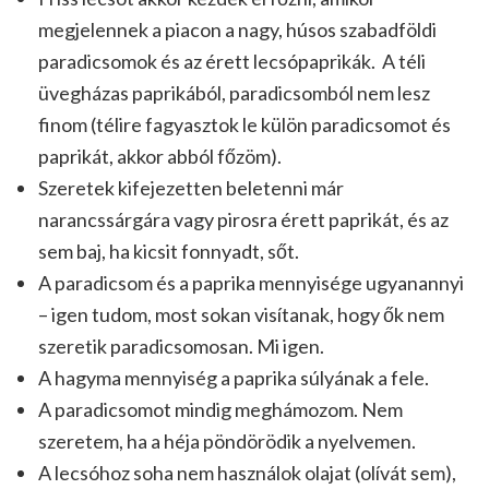
megjelennek a piacon a nagy, húsos szabadföldi
paradicsomok és az érett lecsópaprikák. A téli
üvegházas paprikából, paradicsomból nem lesz
finom (télire fagyasztok le külön paradicsomot és
paprikát, akkor abból főzöm).
Szeretek kifejezetten beletenni már
narancssárgára vagy pirosra érett paprikát, és az
sem baj, ha kicsit fonnyadt, sőt.
A paradicsom és a paprika mennyisége ugyanannyi
– igen tudom, most sokan visítanak, hogy ők nem
szeretik paradicsomosan. Mi igen.
A hagyma mennyiség a paprika súlyának a fele.
A paradicsomot mindig meghámozom. Nem
szeretem, ha a héja pöndörödik a nyelvemen.
A lecsóhoz soha nem használok olajat (olívát sem),