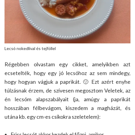
Lecsó nokedlival és tejföllel
Régebben olvastam egy cikket, amelyikben azt
ecsetelték, hogy egy jó lecsóhoz az sem mindegy,
hogy hogyan vágjuk a paprikát. 🙂 Ezt azért enyhe
túlzásnak érzem, de szívesen megosztom Veletek, az
én lecsóm alapszabályait (ja, amúgy a paprikát
hosszában félbevágom, kiszedem a magházát, és
utána kb. egy cm-es csíkokra szeletelem):
Friss lecsót akkor kezdek el főzni, amikor