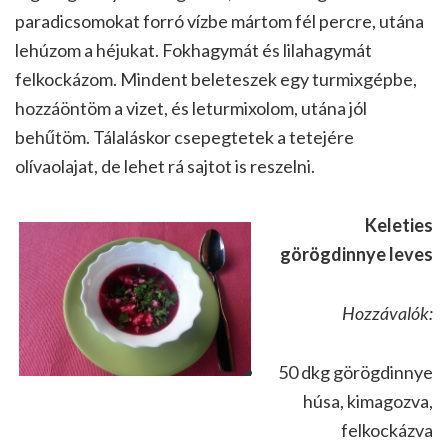
paradicsomokat forró vízbe mártom fél percre, utána
lehúzom a héjukat. Fokhagymát és lilahagymát
felkockázom. Mindent beleteszek egy turmixgépbe,
hozzáöntöm a vizet, és leturmixolom, utána jól
behűtöm. Tálaláskor csepegtetek a tetejére
olívaolajat, de lehet rá sajtot is reszelni.
Keleties
görögdinnye leves
Hozzávalók:
50 dkg görögdinnye
húsa, kimagozva,
felkockázva