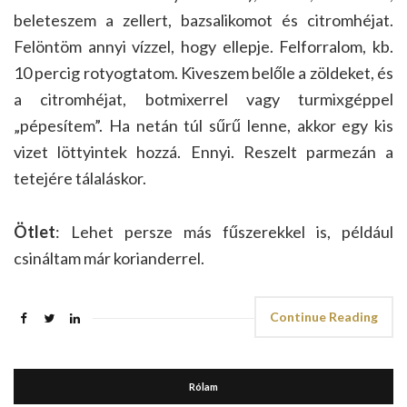
beleteszem a zellert, bazsalikomot és citromhéjat.
Felöntöm annyi vízzel, hogy ellepje. Felforralom, kb.
10 percig rotyogtatom. Kiveszem belőle a zöldeket, és
a citromhéjat, botmixerrel vagy turmixgéppel
„pépesítem”. Ha netán túl sűrű lenne, akkor egy kis
vizet löttyintek hozzá. Ennyi. Reszelt parmezán a
tetejére tálaláskor.
Ötlet
: Lehet persze más fűszerekkel is, például
csináltam már korianderrel.
Continue Reading
Rólam