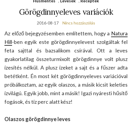
Húsmentes
,
Levesek
,
Receptek
Görögdinnyeleves variációk
2016-08-17
Nincs hozzászólás
Az előző bejegyzésemben említettem, hogy a
Natura
Hill
-ben egyik este görögdinnyelevest szolgáltak fel
feta sajttal és bazsalikom csírával. Ott a leves
gyakorlatilag összeturmixolt görögdinnye volt plusz
ízesítés nélkül. A plusz ízeket a sajt és a fűszer adta
betétként. Én most két görögdinnyeleves variációval
próbálkoztam, az egyik olaszos, a másik kicsit keleties
ízvilágú. Egyik jobb, mint a másik! Igazi nyáresti hűsítő
fogások, és tíz perc alatt kész!
Olaszos görögdinnye leves