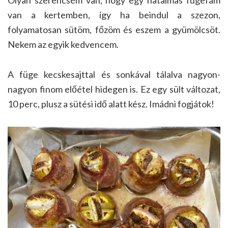
Olyan szerencsém van, hogy egy hatalmas fügefám
van a kertemben, így ha beindul a szezon,
folyamatosan sütöm, főzöm és eszem a gyümölcsöt.
Nekem az egyik kedvencem.
A füge kecskesajttal és sonkával tálalva nagyon-
nagyon finom előétel hidegen is. Ez egy sült változat,
10 perc, plusz a sütési idő alatt kész. Imádni fogjátok!