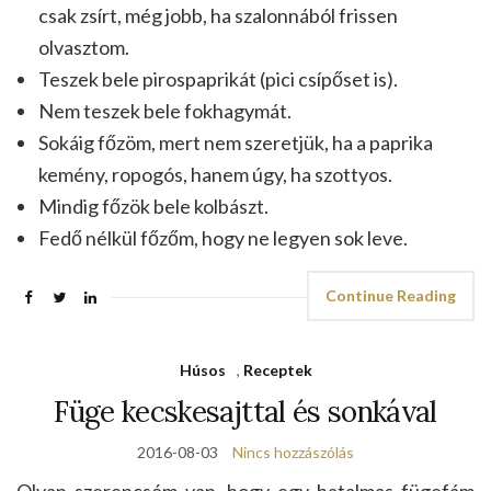
csak zsírt, még jobb, ha szalonnából frissen
olvasztom.
Teszek bele pirospaprikát (pici csípőset is).
Nem teszek bele fokhagymát.
Sokáig főzöm, mert nem szeretjük, ha a paprika
kemény, ropogós, hanem úgy, ha szottyos.
Mindig főzök bele kolbászt.
Fedő nélkül főzőm, hogy ne legyen sok leve.
Continue Reading
Húsos
,
Receptek
Füge kecskesajttal és sonkával
2016-08-03
Nincs hozzászólás