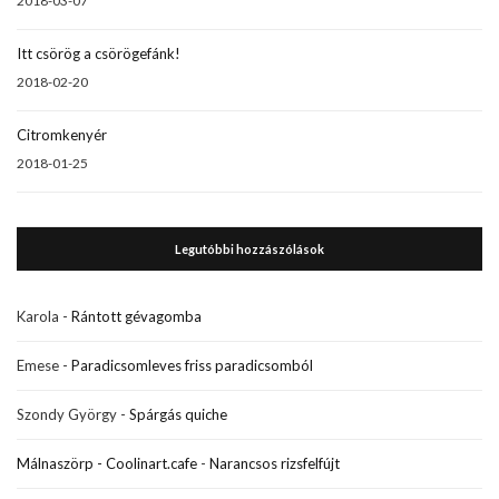
2018-03-07
Itt csörög a csörögefánk!
2018-02-20
Citromkenyér
2018-01-25
Legutóbbi hozzászólások
Karola
-
Rántott gévagomba
Emese
-
Paradicsomleves friss paradicsomból
Szondy György
-
Spárgás quiche
Málnaszörp - Coolinart.cafe
-
Narancsos rizsfelfújt