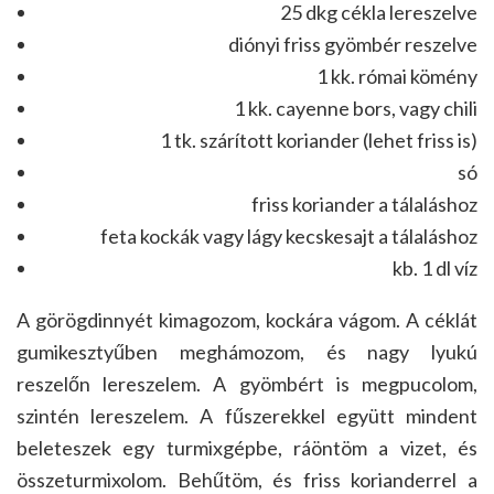
25 dkg cékla lereszelve
diónyi friss gyömbér reszelve
1 kk. római kömény
1 kk. cayenne bors, vagy chili
1 tk. szárított koriander (lehet friss is)
só
friss koriander a tálaláshoz
feta kockák vagy lágy kecskesajt a tálaláshoz
kb. 1 dl víz
A görögdinnyét kimagozom, kockára vágom. A céklát
gumikesztyűben meghámozom, és nagy lyukú
reszelőn lereszelem. A gyömbért is megpucolom,
szintén lereszelem. A fűszerekkel együtt mindent
beleteszek egy turmixgépbe, ráöntöm a vizet, és
összeturmixolom. Behűtöm, és friss korianderrel a