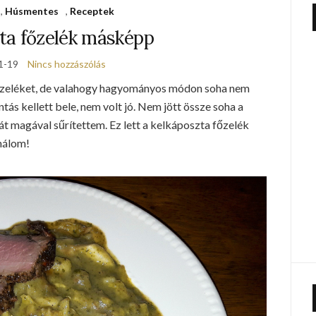
,
Húsmentes
,
Receptek
ta főzelék másképp
1-19
Nincs hozzászólás
őzeléket, de valahogy hagyományos módon soha nem
ántás kellett bele, nem volt jó. Nem jött össze soha a
át magával sűrítettem. Ez lett a kelkáposzta főzelék
inálom!