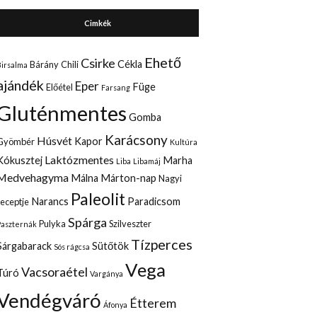
Cimkék
Ehető
Csirke
Cékla
Bárány
Chili
Birsalma
ajándék
Eper
Füge
Előétel
Farsang
Gluténmentes
Gomba
Karácsony
Húsvét
Kapor
Gyömbér
Kultúra
Laktózmentes
Kókusztej
Marha
Liba
Libamáj
Medvehagyma
Málna
Márton-nap
Nagyi
Paleolit
Narancs
Paradicsom
receptje
Spárga
Pulyka
Szilveszter
Paszternák
Tízperces
Sárgabarack
Sütőtök
Sós rágcsa
Vega
Vacsoraétel
Túró
Vargánya
Vendégváró
Étterem
Áfonya