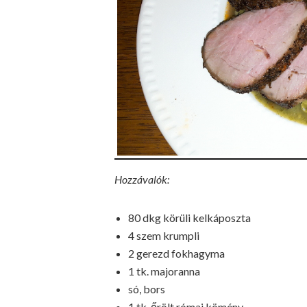
Hozzávalók:
80 dkg körüli kelkáposzta
4 szem krumpli
2 gerezd fokhagyma
1 tk. majoranna
só, bors
1 tk. őrölt római kömény