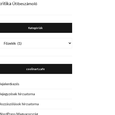
kritika
Útibeszámoló
Kategóriák
Kategóriák
coolinart.cafe
Bejelentkezés
Bejegyzések hírcsatorna
Hozzászólások hírcsatorna
WordPress Magyarország