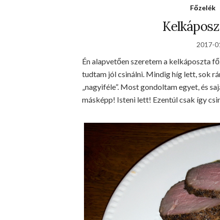
Főzelék
Kelkáposz
2017-0
Én alapvetően szeretem a kelkáposzta f
tudtam jól csinálni. Mindig híg lett, sok r
„nagyiféle”. Most gondoltam egyet, és saj
másképp! Isteni lett! Ezentúl csak így cs