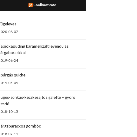
Coolinart.cafe
Fügeleves
2020-08-07
Tápiókapuding karamellizált levendulás
sárgabarackkal
2019-06-24
Spárgás quiche
2019-05-09
Fügés-sonkás-kecskesajtos galette – gyors
verzió
2018-10-15
Sárgabarackos gombóc
2018-07-11