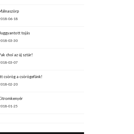
Málnaszörp
2018-06-18
Buggyantott tojás
2018-03-30
Pak choi az új sztár!
2018-03-07
Itt csörög a csörögefánk!
2018-02-20
Citromkenyér
2018-01-25