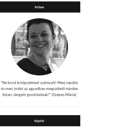
Rólam
"Ne kösd le képzeleted szárnyait! Merj repülni,
és merj örülni az agyadban megszülető minden
bizarr, lángoló gondolatnak!" (Szepes Mária)
Naptár