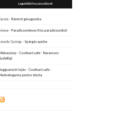
Legutóbbi hozzászólások
Karola
-
Rántott gévagomba
Emese
-
Paradicsomleves friss paradicsomból
Szondy György
-
Spárgás quiche
Málnaszörp - Coolinart.cafe
-
Narancsos
rizsfelfújt
Buggyantott tojás - Coolinart.cafe
-
Medvehagyma pestos tészta