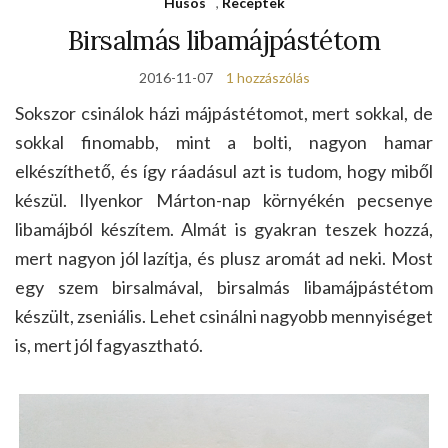
Húsos
,
Receptek
Birsalmás libamájpástétom
2016-11-07
1 hozzászólás
Sokszor csinálok házi májpástétomot, mert sokkal, de
sokkal finomabb, mint a bolti, nagyon hamar
elkészíthető, és így ráadásul azt is tudom, hogy miből
készül. Ilyenkor Márton-nap környékén pecsenye
libamájból készítem. Almát is gyakran teszek hozzá,
mert nagyon jól lazítja, és plusz aromát ad neki. Most
egy szem birsalmával, birsalmás libamájpástétom
készült, zseniális. Lehet csinálni nagyobb mennyiséget
is, mert jól fagyasztható.