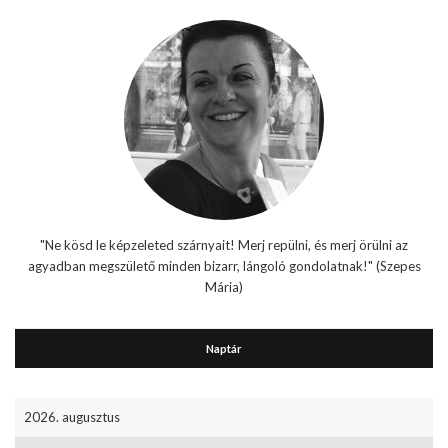
"Ne kösd le képzeleted szárnyait! Merj repülni, és merj örülni az
agyadban megszülető minden bizarr, lángoló gondolatnak!" (Szepes
Mária)
Naptár
2026. augusztus