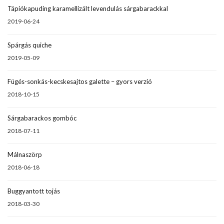
Tápiókapuding karamellizált levendulás sárgabarackkal
2019-06-24
Spárgás quiche
2019-05-09
Fügés-sonkás-kecskesajtos galette – gyors verzió
2018-10-15
Sárgabarackos gombóc
2018-07-11
Málnaszörp
2018-06-18
Buggyantott tojás
2018-03-30