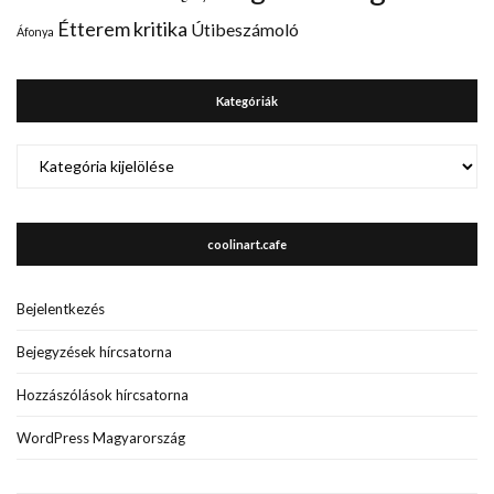
Étterem kritika
Útibeszámoló
Áfonya
Kategóriák
Kategóriák
coolinart.cafe
Bejelentkezés
Bejegyzések hírcsatorna
Hozzászólások hírcsatorna
WordPress Magyarország