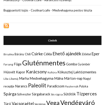
Buggyantott tojás - Coolinart.cafe
-
Medvehagyma pestos tészta
Cimkék
Ehető ajándék
Csirke
Eper
Cékla
Bárány
Chili
Előétel
Birsalma
Gluténmentes
Füge
Gomba
Gyömbér
Farsang
Karácsony
Húsvét
Laktózmentes
Kapor
Kókusztej
Kultúra
Medvehagyma
Marha
Málna
Márton-nap
Nagyi
Liba
Libamáj
Paleolit
Narancs
Paradicsom
receptje
Pulyka
Paszternák
Tízperces
Spárga
Sárgabarack
Sütőtök
Szilveszter
Sós rágcsa
Vendégváró
Vega
Vacsoraétel
Túró
Vargánya