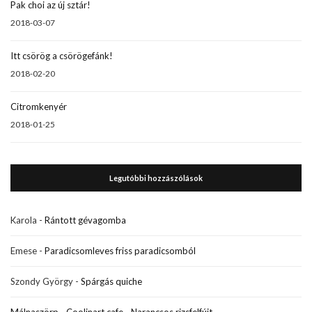
Pak choi az új sztár!
2018-03-07
Itt csörög a csörögefánk!
2018-02-20
Citromkenyér
2018-01-25
Legutóbbi hozzászólások
Karola
-
Rántott gévagomba
Emese
-
Paradicsomleves friss paradicsomból
Szondy György
-
Spárgás quiche
Málnaszörp - Coolinart.cafe
-
Narancsos rizsfelfújt