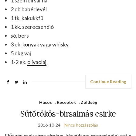
1 szem birsalma*
2 db babérlevél
1 tk. kakukkfű
1 kk. szerecsendió
só, bors
3 ek.
konyak vagy whisky
5 dkg vaj
1-2 ek.
olívaolaj
Continue Reading
Húsos
,
Receptek
,
Zöldség
Sütőtökös-birsalmás csirke
2016-10-24
Nincs hozzászólás
Először csak sima almával készültem megcsinálni ezt a