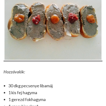
Hozzávalók:
30 dkg pecsenye libamáj
1 kis fej hagyma
1 gerezd fokhagyma