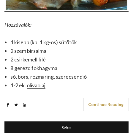
Hozzávalók:
1 kisebb (kb. 1 kg-os) sütőtök
2 szem birsalma
2 csirkemell filé
8 gerezd fokhagyma
só, bors, rozmaring, szerecsendió
1-2 ek.
olívaolaj
Continue Reading
Rólam