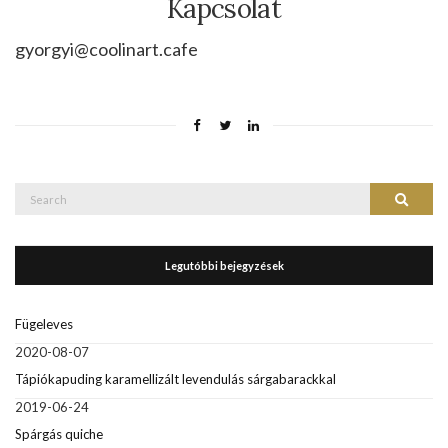
Kapcsolat
gyorgyi@coolinart.cafe
Search
Search
for:
Legutóbbi bejegyzések
Fügeleves
2020-08-07
Tápiókapuding karamellizált levendulás sárgabarackkal
2019-06-24
Spárgás quiche