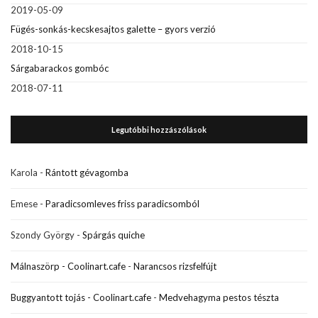
2019-05-09
Fügés-sonkás-kecskesajtos galette – gyors verzió
2018-10-15
Sárgabarackos gombóc
2018-07-11
Legutóbbi hozzászólások
Karola
-
Rántott gévagomba
Emese
-
Paradicsomleves friss paradicsomból
Szondy György
-
Spárgás quiche
Málnaszörp - Coolinart.cafe
-
Narancsos rizsfelfújt
Buggyantott tojás - Coolinart.cafe
-
Medvehagyma pestos tészta