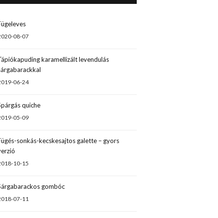
Fügeleves
2020-08-07
Tápiókapuding karamellizált levendulás
sárgabarackkal
2019-06-24
Spárgás quiche
2019-05-09
Fügés-sonkás-kecskesajtos galette – gyors
verzió
2018-10-15
Sárgabarackos gombóc
2018-07-11