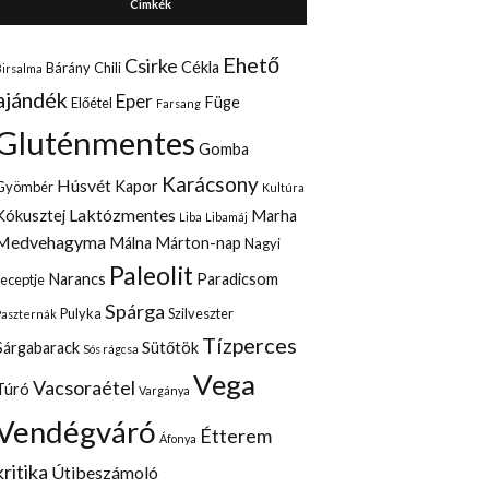
Cimkék
Ehető
Csirke
Cékla
Bárány
Chili
Birsalma
ajándék
Eper
Füge
Előétel
Farsang
Gluténmentes
Gomba
Karácsony
Húsvét
Kapor
Gyömbér
Kultúra
Laktózmentes
Kókusztej
Marha
Liba
Libamáj
Medvehagyma
Málna
Márton-nap
Nagyi
Paleolit
Narancs
Paradicsom
receptje
Spárga
Pulyka
Szilveszter
Paszternák
Tízperces
Sárgabarack
Sütőtök
Sós rágcsa
Vega
Vacsoraétel
Túró
Vargánya
Vendégváró
Étterem
Áfonya
kritika
Útibeszámoló