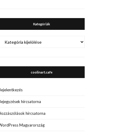
Kategóriák
Kategóriák
coolinart.cafe
Bejelentkezés
Bejegyzések hírcsatorna
Hozzászólások hírcsatorna
WordPress Magyarország