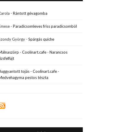
Karola
-
Rántott gévagomba
Emese
-
Paradicsomleves friss paradicsomból
Szondy György
-
Spárgás quiche
Málnaszörp - Coolinart.cafe
-
Narancsos
rizsfelfújt
Buggyantott tojás - Coolinart.cafe
-
Medvehagyma pestos tészta