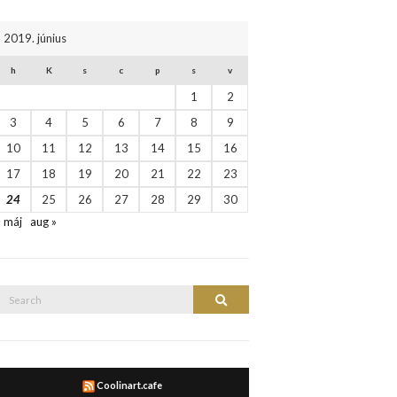
2019. június
h
K
s
c
p
s
v
1
2
3
4
5
6
7
8
9
10
11
12
13
14
15
16
17
18
19
20
21
22
23
24
25
26
27
28
29
30
« máj
aug »
Search
Search
or:
Coolinart.cafe