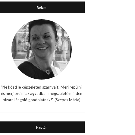
Rólam
"Ne kösd le képzeleted szárnyait! Merj repülni,
és merj örülni az agyadban megszülető minden
bizarr, lángoló gondolatnak!" (Szepes Mária)
Naptár