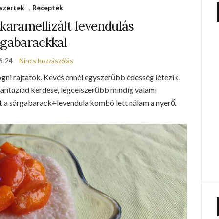
szertek
,
Receptek
karamellizált levendulás
rgabarackkal
6-24
Nincs hozzászólás
gni rajtatok. Kevés ennél egyszerűbb édesség létezik.
 fantáziád kérdése, legcélszerűbb mindig valami
t a sárgabarack+levendula kombó lett nálam a nyerő.