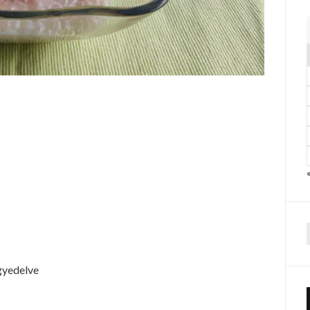
f
gyedelve