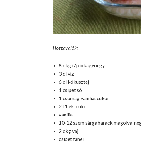
Hozzávalók:
8 dkg tápiókagyöngy
3 dl víz
6 dl kókusztej
1 csipet só
1 csomag vaníliáscukor
2+1 ek. cukor
vanília
10-12 szem sárgabarack magolva, ne
2 dkg vaj
csipet fahéj