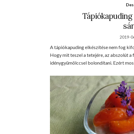
Des
Tápiókapuding 
sá
2019-0
A tápiókapuding elkészítése nem fog kifo
Hogy mit teszel a tetejére, az abszolút a
idénygyümölccsel bolondítani. Ezért mos