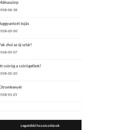
Málnaszörp
2018-06-18
Buggyantott tojás
2018-03-30
Pak choi az új sztár!
2018-03-07
Itt csörög a csörögefánk!
2018-02-20
Citromkenyér
2018-01-25
Legutóbbi hozzászólások