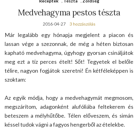
Receptek
,
Tészta
,
Zöldség
Medvehagyma pestos tészta
2016-04-27
3 hozzászólás
Már legalább egy hónapja megjelent a piacon és
lassan vége a szezonnak, de még a héten biztosan
kapható medvehagyma, úgyhogy gyorsan csináljátok
meg ezt a tíz perces ételt! Sőt! Tegyetek el belőle
télire, nagyon fogjátok szeretni! Én kétféleképpen is
szoktam:
Az egyik módja, hogy a medvehagymát megmosom,
megszárítom, adagonként alufóliába feltekerem és
beteszem a mélyhűtőbe. Télen előveszem, és simán
késsel tudok vágni a fagyos hengerből az ételekbe.