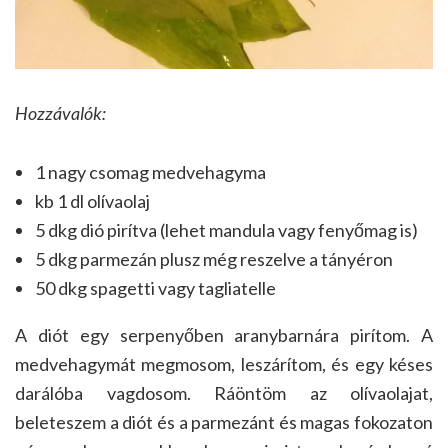
Hozzávalók:
1 nagy csomag medvehagyma
kb 1 dl olívaolaj
5 dkg dió pirítva (lehet mandula vagy fenyőmag is)
5 dkg parmezán plusz még reszelve a tányéron
50 dkg spagetti vagy tagliatelle
A diót egy serpenyőben aranybarnára pirítom. A
medvehagymát megmosom, leszárítom, és egy késes
darálóba vagdosom. Ráöntöm az olívaolajat,
beleteszem a diót és a parmezánt és magas fokozaton