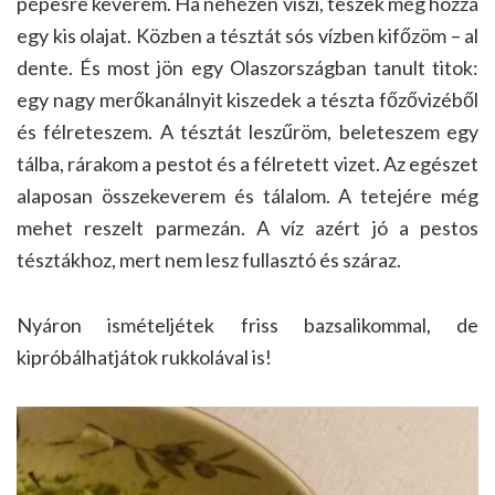
pépesre keverem. Ha nehezen viszi, teszek még hozzá
egy kis olajat. Közben a tésztát sós vízben kifőzöm – al
dente. És most jön egy Olaszországban tanult titok:
egy nagy merőkanálnyit kiszedek a tészta főzővizéből
és félreteszem. A tésztát leszűröm, beleteszem egy
tálba, rárakom a pestot és a félretett vizet. Az egészet
alaposan összekeverem és tálalom. A tetejére még
mehet reszelt parmezán. A víz azért jó a pestos
tésztákhoz, mert nem lesz fullasztó és száraz.
Nyáron ismételjétek friss bazsalikommal, de
kipróbálhatjátok rukkolával is!