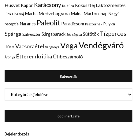
Karácsony
Húsvét
Laktózmentes
Kapor
Kókusztej
Kultúra
Medvehagyma
Marha
Málna
Márton-nap
Nagyi
Liba
Libamáj
Paleolit
Narancs
Paradicsom
receptje
Pulyka
Paszternák
Tízperces
Spárga
Sárgabarack
Sütőtök
Szilveszter
Sós rágcsa
Vendégváró
Vega
Vacsoraétel
Túró
Vargánya
Étterem kritika
Útibeszámoló
Áfonya
Kategóriák
Kategóriák
coolinart.cafe
Bejelentkezés