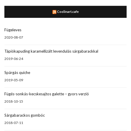
Coolinart.cafe
Fügeleves
2020-08-07
Tápiókapuding karamellizált levendulás sárgabarackkal
2019-06-24
Spárgás quiche
2019-05-09
Fügés-sonkás-kecskesajtos galette – gyors verzió
2018-10-15
Sárgabarackos gombóc
2018-07-11