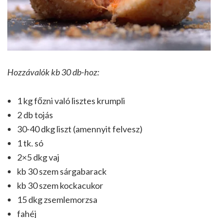
Hozzávalók kb 30 db-hoz:
1 kg főzni való lisztes krumpli
2 db tojás
30-40 dkg liszt (amennyit felvesz)
1 tk. só
2×5 dkg vaj
kb 30 szem sárgabarack
kb 30 szem kockacukor
15 dkg zsemlemorzsa
fahéj