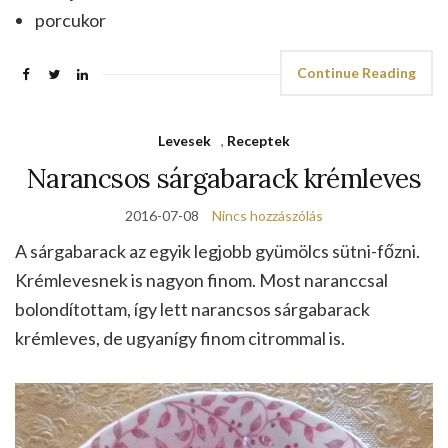
porcukor
Continue Reading
Levesek
,
Receptek
Narancsos sárgabarack krémleves
2016-07-08
Nincs hozzászólás
A sárgabarack az egyik legjobb gyümölcs sütni-főzni.
Krémlevesnek is nagyon finom. Most naranccsal
bolondítottam, így lett narancsos sárgabarack
krémleves, de ugyanígy finom citrommal is.