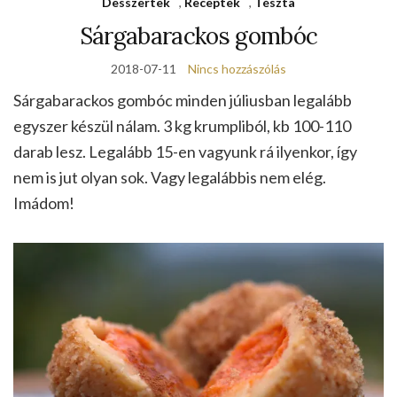
Desszertek
,
Receptek
,
Tészta
Sárgabarackos gombóc
2018-07-11
Nincs hozzászólás
Sárgabarackos gombóc minden júliusban legalább
egyszer készül nálam. 3 kg krumpliból, kb 100-110
darab lesz. Legalább 15-en vagyunk rá ilyenkor, így
nem is jut olyan sok. Vagy legalábbis nem elég.
Imádom!