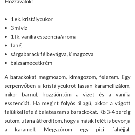
Hozzávalók:
1 ek. kristálycukor
3 ml víz
1 tk. vanília esszencia/aroma
fahéj
sárgabarack félbevágva, kimagozva
balzsamecetkrém
A barackokat megmosom, kimagozom, felezem. Egy
serpenyőben a kristálycukrot lassan karamellizálom,
mikor barnul, hozzáöntöm a vizet és a vanília
esszenciát. Ha megint folyós állagú, akkor a vágott
felükkel lefelé beleteszem a barackokat. Kb 3-4 percig
sütöm, utána átfordítom, hogy a másik felét is bevonja
a karamell. Megszórom egy pici fahéjjal.