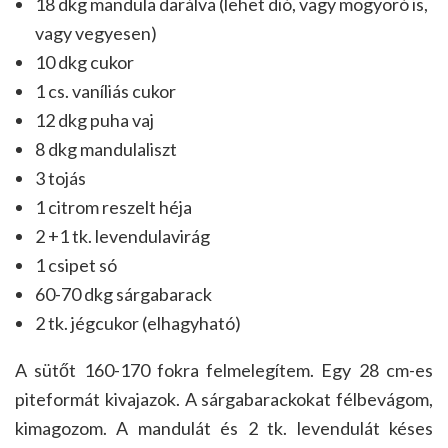
18 dkg mandula darálva (lehet dió, vagy mogyoró is,
vagy vegyesen)
10 dkg cukor
1 cs. vaníliás cukor
12 dkg puha vaj
8 dkg mandulaliszt
3 tojás
1 citrom reszelt héja
2 +1 tk. levendulavirág
1 csipet só
60-70 dkg sárgabarack
2 tk. jégcukor (elhagyható)
A sütőt 160-170 fokra felmelegítem. Egy 28 cm-es
piteformát kivajazok. A sárgabarackokat félbevágom,
kimagozom. A mandulát és 2 tk. levendulát késes