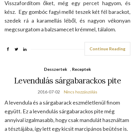
Visszafordítom őket, még egy percet hagyom, és
kész. Egy gombóc fagyi mellé teszek két fél barackot,
szedek rá a karamellás léből, és nagyon vékonyan
megcsurgatom a balzsamecet krémmel, tálalom.
Continue Reading
Desszertek
,
Receptek
Levendulás sárgabarackos pite
2016-07-02
Nincs hozzászólás
A levendula és a sárgabarack eszméletlenül finom
együtt. Ez a levendulás sárgabarackos pite még
annyival izgalmasabb, hogy csak mandulát használtam
a tésztájába, így lett egy kicsit marcipános beütése is.