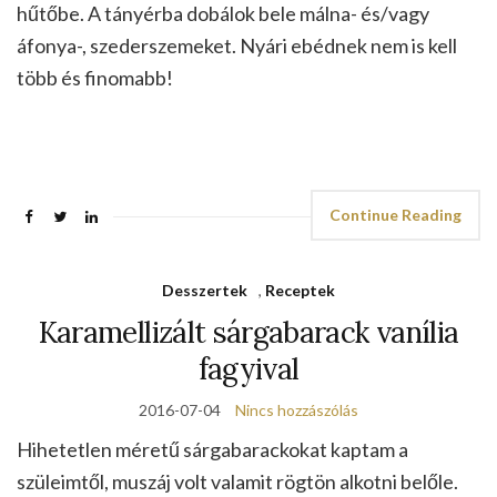
hűtőbe. A tányérba dobálok bele málna- és/vagy
áfonya-, szederszemeket. Nyári ebédnek nem is kell
több és finomabb!
Continue Reading
Desszertek
,
Receptek
Karamellizált sárgabarack vanília
fagyival
2016-07-04
Nincs hozzászólás
Hihetetlen méretű sárgabarackokat kaptam a
szüleimtől, muszáj volt valamit rögtön alkotni belőle.