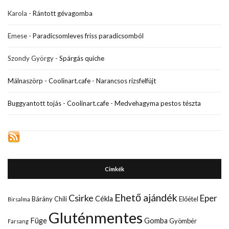
Karola
-
Rántott gévagomba
Emese
-
Paradicsomleves friss paradicsomból
Szondy György
-
Spárgás quiche
Málnaszörp - Coolinart.cafe
-
Narancsos rizsfelfújt
Buggyantott tojás - Coolinart.cafe
-
Medvehagyma pestos tészta
Cimkék
Ehető ajándék
Csirke
Eper
Cékla
Bárány
Chili
Előétel
Birsalma
Gluténmentes
Füge
Gomba
Gyömbér
Farsang