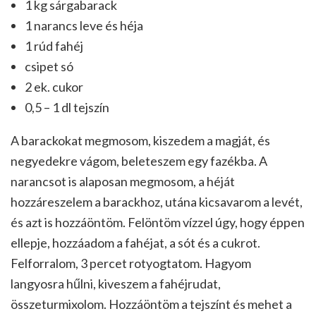
1 kg sárgabarack
1 narancs leve és héja
1 rúd fahéj
csipet só
2 ek. cukor
0,5 – 1 dl tejszín
A barackokat megmosom, kiszedem a magját, és
negyedekre vágom, beleteszem egy fazékba. A
narancsot is alaposan megmosom, a héját
hozzáreszelem a barackhoz, utána kicsavarom a levét,
és azt is hozzáöntöm. Felöntöm vízzel úgy, hogy éppen
ellepje, hozzáadom a fahéjat, a sót és a cukrot.
Felforralom, 3 percet rotyogtatom. Hagyom
langyosra hűlni, kiveszem a fahéjrudat,
összeturmixolom. Hozzáöntöm a tejszínt és mehet a