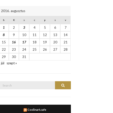
2016. augusztus
h
K
s
c
p
s
v
1
2
3
4
5
6
7
8
9
10
11
12
13
14
15
16
17
18
19
20
21
22
23
24
25
26
27
28
29
30
31
 júl
szept »
Search
Search
or:
Coolinart.cafe