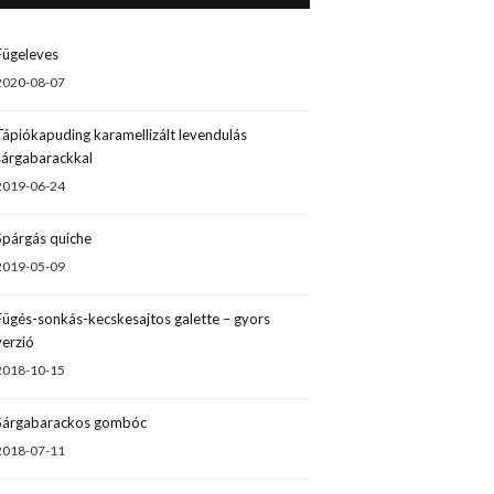
Fügeleves
2020-08-07
Tápiókapuding karamellizált levendulás
sárgabarackkal
2019-06-24
Spárgás quiche
2019-05-09
Fügés-sonkás-kecskesajtos galette – gyors
verzió
2018-10-15
Sárgabarackos gombóc
2018-07-11