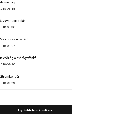
Málnaszörp
2018-06-18
Buggyantott tojás
2018-03-30
Pak choi az új sztár!
2018-03-07
Itt csörög a csörögefánk!
2018-02-20
Citromkenyér
2018-01-25
Legutóbbi hozzászólások