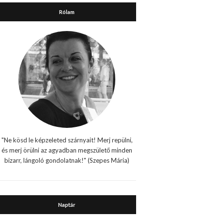
Rólam
"Ne kösd le képzeleted szárnyait! Merj repülni,
és merj örülni az agyadban megszülető minden
bizarr, lángoló gondolatnak!" (Szepes Mária)
Naptár