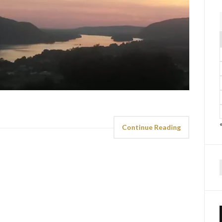
«
Continue Reading
f