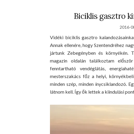
Biciklis gasztro 
2016-0
Vidéki biciklis gasztro kalandozásaink
Annak ellenére, hogy Szentendréhez nag
jártunk Zebegényben és környékén. Ta
magazin oldalán találkoztam elősz
fenntartható vendéglátás, energiaha
mesterszakács főz a helyi, környékbel
minden szép, minden ínycsiklandozó. Eg
látnom kell. Így ők lettek a kiindulási p