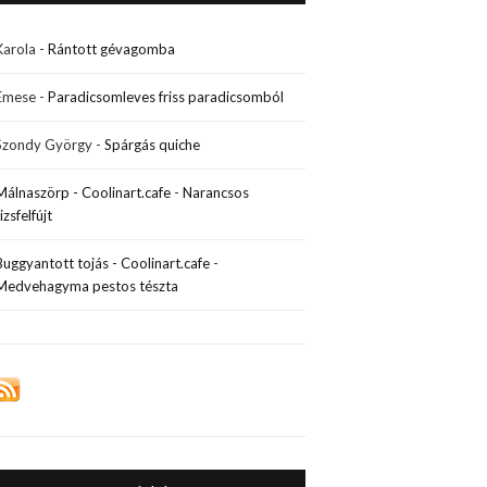
Karola
-
Rántott gévagomba
Emese
-
Paradicsomleves friss paradicsomból
Szondy György
-
Spárgás quiche
Málnaszörp - Coolinart.cafe
-
Narancsos
rizsfelfújt
Buggyantott tojás - Coolinart.cafe
-
Medvehagyma pestos tészta