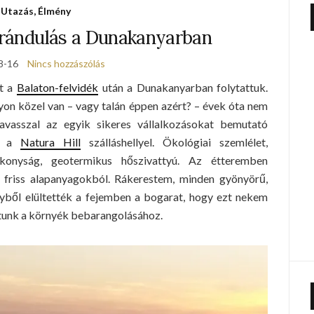
Utazás, Élmény
kirándulás a Dunakanyarban
8-16
Nincs hozzászólás
at a
Balaton-felvidék
után a Dunakanyarban folytattuk.
yon közel van – vagy talán éppen azért? – évek óta nem
vasszal az egyik sikeres vállalkozásokat bemutató
ör a
Natura Hill
szálláshellyel. Ökológiai szemlélet,
tékonyság, geotermikus hőszivattyú. Az étteremben
i friss alapanyagokból. Rákerestem, minden gyönyörű,
yből elültették a fejemben a bogarat, hogy ezt nekem
ontunk a környék bebarangolásához.