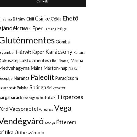
Cimkék
Ehető
Csirke
Cékla
Bárány
Chili
Birsalma
ajándék
Eper
Füge
Előétel
Farsang
Gluténmentes
Gomba
Karácsony
Húsvét
Kapor
Gyömbér
Kultúra
Laktózmentes
Kókusztej
Marha
Liba
Libamáj
Medvehagyma
Málna
Márton-nap
Nagyi
Paleolit
Narancs
Paradicsom
receptje
Spárga
Pulyka
Szilveszter
Paszternák
Tízperces
Sárgabarack
Sütőtök
Sós rágcsa
Vega
Vacsoraétel
Túró
Vargánya
Vendégváró
Étterem
Áfonya
kritika
Útibeszámoló