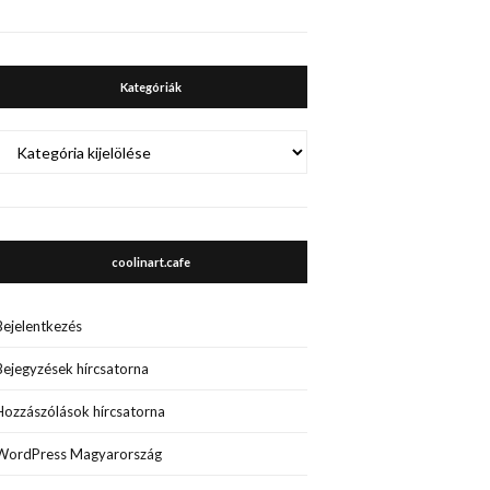
Kategóriák
Kategóriák
coolinart.cafe
Bejelentkezés
Bejegyzések hírcsatorna
Hozzászólások hírcsatorna
WordPress Magyarország